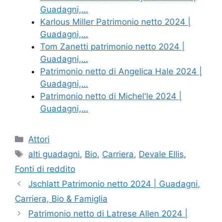
Guadagni,…
Karlous Miller Patrimonio netto 2024 |
Guadagni,…
Tom Zanetti patrimonio netto 2024 |
Guadagni,…
Patrimonio netto di Angelica Hale 2024 |
Guadagni,…
Patrimonio netto di Michel'le 2024 |
Guadagni,…
Categories
Attori
Tags
alti guadagni
,
Bio
,
Carriera
,
Devale Ellis
,
Fonti di reddito
Jschlatt Patrimonio netto 2024 | Guadagni,
Carriera, Bio & Famiglia
Patrimonio netto di Latrese Allen 2024 |