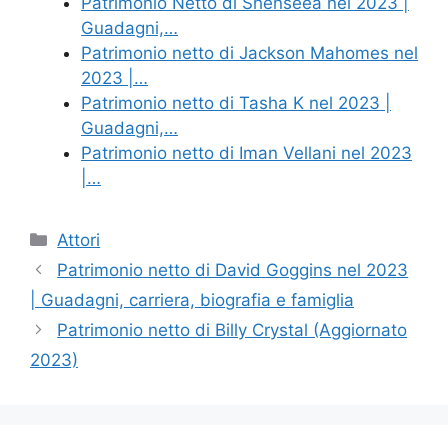
Patrimonio Netto di Shenseea nel 2023 |
Guadagni,…
Patrimonio netto di Jackson Mahomes nel
2023 |…
Patrimonio netto di Tasha K nel 2023 |
Guadagni,…
Patrimonio netto di Iman Vellani nel 2023
|…
Categories
Attori
Patrimonio netto di David Goggins nel 2023
| Guadagni, carriera, biografia e famiglia
Patrimonio netto di Billy Crystal (Aggiornato
2023)