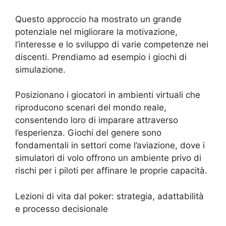
Questo approccio ha mostrato un grande
potenziale nel migliorare la motivazione,
l’interesse e lo sviluppo di varie competenze nei
discenti. Prendiamo ad esempio i giochi di
simulazione.
Posizionano i giocatori in ambienti virtuali che
riproducono scenari del mondo reale,
consentendo loro di imparare attraverso
l’esperienza. Giochi del genere sono
fondamentali in settori come l’aviazione, dove i
simulatori di volo offrono un ambiente privo di
rischi per i piloti per affinare le proprie capacità.
Lezioni di vita dal poker: strategia, adattabilità
e processo decisionale