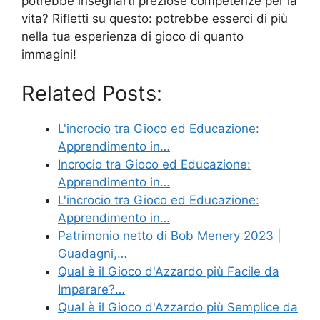
potrebbe insegnarti preziose competenze per la
vita? Rifletti su questo: potrebbe esserci di più
nella tua esperienza di gioco di quanto
immagini!
Related Posts:
L'incrocio tra Gioco ed Educazione:
Apprendimento in…
Incrocio tra Gioco ed Educazione:
Apprendimento in…
L'incrocio tra Gioco ed Educazione:
Apprendimento in…
Patrimonio netto di Bob Menery 2023 |
Guadagni,…
Qual è il Gioco d'Azzardo più Facile da
Imparare?…
Qual è il Gioco d'Azzardo più Semplice da