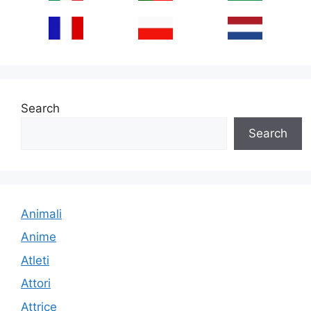
Search
Search
Animali
Anime
Atleti
Attori
Attrice