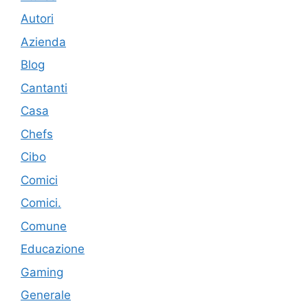
Autori
Azienda
Blog
Cantanti
Casa
Chefs
Cibo
Comici
Comici.
Comune
Educazione
Gaming
Generale