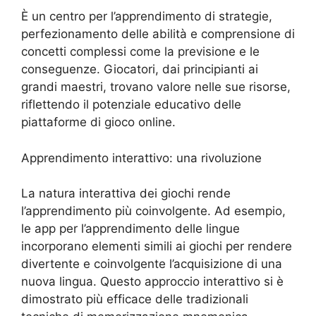
È un centro per l’apprendimento di strategie,
perfezionamento delle abilità e comprensione di
concetti complessi come la previsione e le
conseguenze. Giocatori, dai principianti ai
grandi maestri, trovano valore nelle sue risorse,
riflettendo il potenziale educativo delle
piattaforme di gioco online.
Apprendimento interattivo: una rivoluzione
La natura interattiva dei giochi rende
l’apprendimento più coinvolgente. Ad esempio,
le app per l’apprendimento delle lingue
incorporano elementi simili ai giochi per rendere
divertente e coinvolgente l’acquisizione di una
nuova lingua. Questo approccio interattivo si è
dimostrato più efficace delle tradizionali