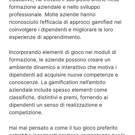
formazione aziendale e nello sviluppo
professionale. Molte aziende hanno
riconosciuto l’efficacia di approcci gamified nel
coinvolgere i dipendenti e migliorare le loro
esperienze di apprendimento.
Incorporando elementi di gioco nei moduli di
formazione, le aziende possono creare un
ambiente dinamico e interattivo che motiva i
dipendenti ad acquisire nuove competenze e
conoscenze. La gamification nell’ambito
aziendale include spesso elementi come
classifiche, distintivi e premi, fornendo ai
dipendenti un senso di realizzazione e
competizione.
Hai mai pensato a come il tuo gioco preferito