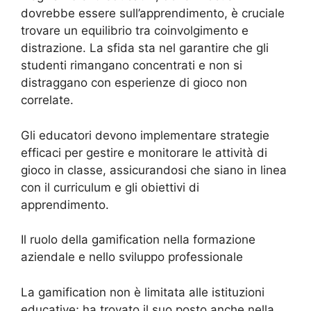
dovrebbe essere sull’apprendimento, è cruciale
trovare un equilibrio tra coinvolgimento e
distrazione. La sfida sta nel garantire che gli
studenti rimangano concentrati e non si
distraggano con esperienze di gioco non
correlate.
Gli educatori devono implementare strategie
efficaci per gestire e monitorare le attività di
gioco in classe, assicurandosi che siano in linea
con il curriculum e gli obiettivi di
apprendimento.
Il ruolo della gamification nella formazione
aziendale e nello sviluppo professionale
La gamification non è limitata alle istituzioni
educative; ha trovato il suo posto anche nella