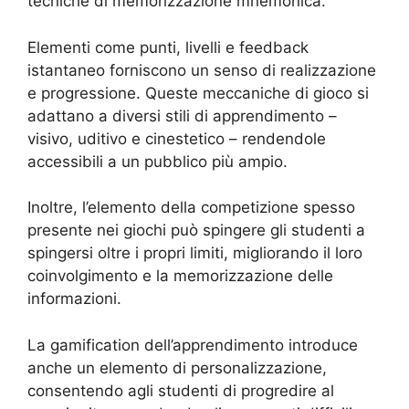
tecniche di memorizzazione mnemonica.
Elementi come punti, livelli e feedback
istantaneo forniscono un senso di realizzazione
e progressione. Queste meccaniche di gioco si
adattano a diversi stili di apprendimento –
visivo, uditivo e cinestetico – rendendole
accessibili a un pubblico più ampio.
Inoltre, l’elemento della competizione spesso
presente nei giochi può spingere gli studenti a
spingersi oltre i propri limiti, migliorando il loro
coinvolgimento e la memorizzazione delle
informazioni.
La gamification dell’apprendimento introduce
anche un elemento di personalizzazione,
consentendo agli studenti di progredire al