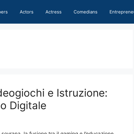
pers
Actors
Actress
Comedians
Entreprene
deogiochi e Istruzione:
o Digitale
a sovrana, la fusione tra il gaming e l’educazione