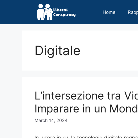
Skip
to
Home
Rap
content
Digitale
L’intersezione tra Vi
Imparare in un Mond
March 14, 2024
In un’era in cui la tecnologia digitale regn