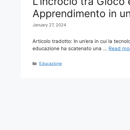
L’incrocio tra Gioco
Apprendimento in un
January 27, 2024
Articolo tradotto: In un’era in cui la tecno
educazione ha scatenato una …
Read mo
Categories
Educazione