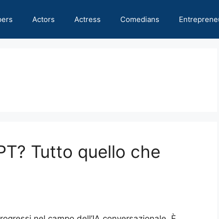
pers
Actors
Actress
Comedians
Entreprene
T? Tutto quello che
rogressi nel campo dell’IA conversazionale. È