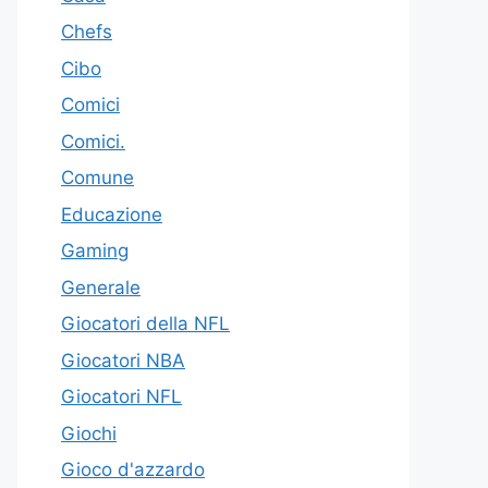
Chefs
Cibo
Comici
Comici.
Comune
Educazione
Gaming
Generale
Giocatori della NFL
Giocatori NBA
Giocatori NFL
Giochi
Gioco d'azzardo