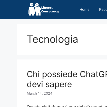
Skip
to
Home
Rap
content
Tecnologia
Chi possiede ChatGP
devi sapere
March 14, 2024
Questa piattaforma è uno dei più grandi p