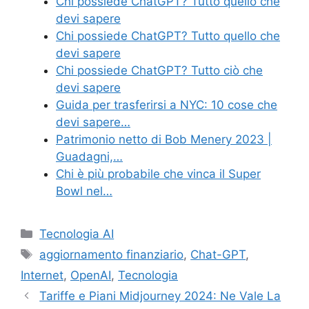
Chi possiede ChatGPT? Tutto quello che
devi sapere
Chi possiede ChatGPT? Tutto quello che
devi sapere
Chi possiede ChatGPT? Tutto ciò che
devi sapere
Guida per trasferirsi a NYC: 10 cose che
devi sapere…
Patrimonio netto di Bob Menery 2023 |
Guadagni,…
Chi è più probabile che vinca il Super
Bowl nel…
Categories
Tecnologia AI
Tags
aggiornamento finanziario
,
Chat-GPT
,
Internet
,
OpenAI
,
Tecnologia
Tariffe e Piani Midjourney 2024: Ne Vale La