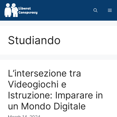
Skip
to
Me
content
Studiando
L’intersezione tra
Videogiochi e
Istruzione: Imparare in
un Mondo Digitale
March 14, 2024