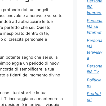
Persona
lità
 profondo dai tuoi angeli
Internet
passionevole e amorevole verso te
Persona
andoti ad abbracciare le tue
lità su
re perfetto che sei. Questo
Internet
 inesplorato dentro di te,
so di crescita personale e
Persona
lità
televisiv
un potente segno che sei sulla
a
. Simboleggia un periodo di nuovi
Persona
i ricorda di semplificare la tua
lità TV
sato e fidarti del momento divino
Politicia
ns
 che i tuoi sforzi e la tua
Produtt
. Ti incoraggiano a mantenere la
ori
 desideri è in arrivo. Il viaggio