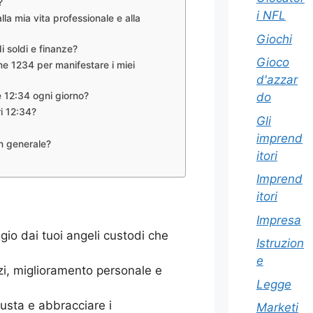
?
i NFL
la mia vita professionale e alla
Giochi
i soldi e finanze?
Gioco
e 1234 per manifestare i miei
d'azzar
le 12:34 ogni giorno?
do
ri 12:34?
Gli
imprend
in generale?
itori
Imprend
itori
Impresa
io dai tuoi angeli custodi che
Istruzion
e
zi, miglioramento personale e
Legge
iusta e abbracciare i
Marketi