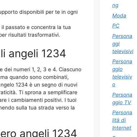
ng
upporto disponibili per te in ogni
Moda
PC
e il passato e concentra la tua
r risultati trasformativi.
Persona
ggi
li angeli 1234
televisivi
Persona
ggio
 dei numeri 1, 2, 3 e 4. Ciascuno
televisiv
o, ma quando sono combinati,
o
angelo 1234 è un segno di nuovi
raticità. Ti sprona a semplificare
Persona
are i cambiamenti positivi. I tuoi
ggio TV
nendo sulla tua strada verso la
Persona
lità di
Internet
mero angeli 1234