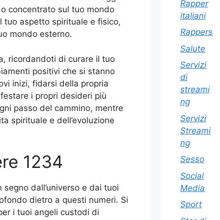
Rapper
do concentrato sul tuo mondo
italiani
 tuo aspetto spirituale e fisico,
Rappers
tuo mondo esterno.
Salute
 ricordandoti di curare il tuo
Servizi
iamenti positivi che si stanno
di
i inizi, fidarsi della propria
streami
festare i propri desideri più
ng
 ogni passo del cammino, mentre
Servizi
ta spirituale e dell’evoluzione
Streami
ng
ere 1234
Sesso
Social
segno dall’universo e dai tuoi
Media
rofondo dietro a questi numeri. Si
Sport
r i tuoi angeli custodi di