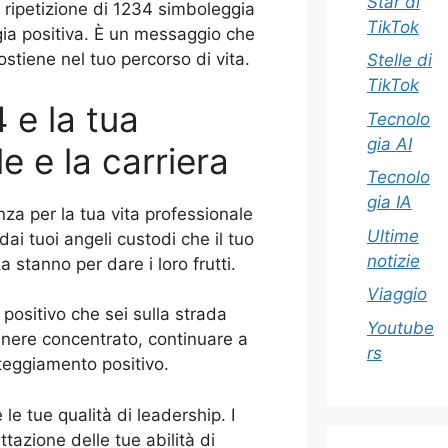
Star di
 ripetizione di 1234 simboleggia
TikTok
ergia positiva. È un messaggio che
sostiene nel tuo percorso di vita.
Stelle di
TikTok
e la tua
Tecnolo
gia AI
e e la carriera
Tecnolo
gia IA
a per la tua vita professionale
Ultime
ai tuoi angeli custodi che il tuo
notizie
 stanno per dare i loro frutti.
Viaggio
ositivo che sei sulla strada
Youtube
manere concentrato, continuare a
rs
tteggiamento positivo.
 tue qualità di leadership. I
ttazione delle tue abilità di