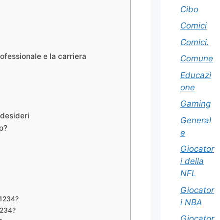
Cibo
Comici
Comici.
fessionale e la carriera
Comune
i
Educazi
one
Gaming
 desideri
General
no?
e
Giocator
i della
NFL
Giocator
o 1234?
i NBA
 1234?
Giocator