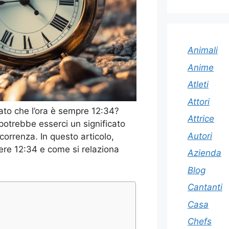
Animali
Anime
Atleti
Attori
tato che l’ora è sempre 12:34?
Attrice
otrebbe esserci un significato
Autori
correnza. In questo articolo,
dere 12:34 e come si relaziona
Azienda
Blog
Cantanti
Casa
Chefs