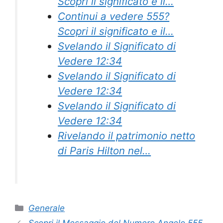
Scopri il significato e il…
Continui a vedere 555?
Scopri il significato e il…
Svelando il Significato di
Vedere 12:34
Svelando il Significato di
Vedere 12:34
Svelando il Significato di
Vedere 12:34
Rivelando il patrimonio netto
di Paris Hilton nel…
Categories
Generale
Scopri il Messaggio del Numero Angelo 555