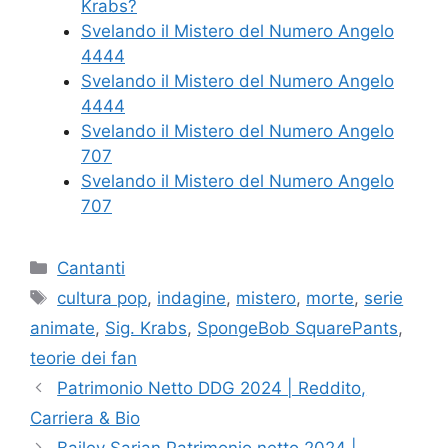
Krabs?
Svelando il Mistero del Numero Angelo
4444
Svelando il Mistero del Numero Angelo
4444
Svelando il Mistero del Numero Angelo
707
Svelando il Mistero del Numero Angelo
707
Categories
Cantanti
Tags
cultura pop
,
indagine
,
mistero
,
morte
,
serie
animate
,
Sig. Krabs
,
SpongeBob SquarePants
,
teorie dei fan
Patrimonio Netto DDG 2024 | Reddito,
Carriera & Bio
Bailey Sarian Patrimonio netto 2024 |