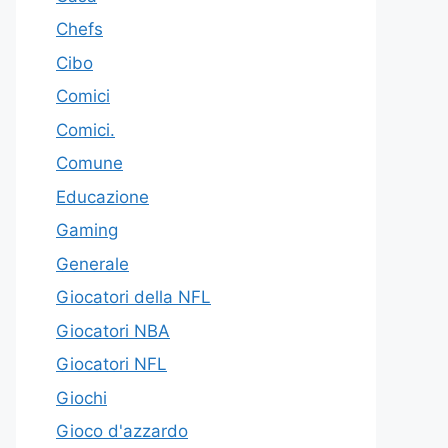
Chefs
Cibo
Comici
Comici.
Comune
Educazione
Gaming
Generale
Giocatori della NFL
Giocatori NBA
Giocatori NFL
Giochi
Gioco d'azzardo