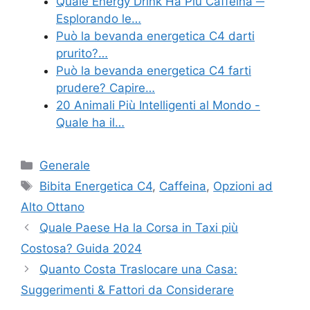
Quale Energy Drink Ha Più Caffeina ─
Esplorando le…
Può la bevanda energetica C4 darti
prurito?…
Può la bevanda energetica C4 farti
prudere? Capire…
20 Animali Più Intelligenti al Mondo -
Quale ha il…
Categories
Generale
Tags
Bibita Energetica C4
,
Caffeina
,
Opzioni ad
Alto Ottano
Quale Paese Ha la Corsa in Taxi più
Costosa? Guida 2024
Quanto Costa Traslocare una Casa:
Suggerimenti & Fattori da Considerare