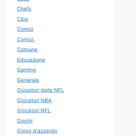
Chefs
Cibo
Comici
Comici.
Comune
Educazione
Gaming
Generale
Giocatori della NFL
Giocatori NBA
Giocatori NFL
Giochi
Gioco d'azzardo