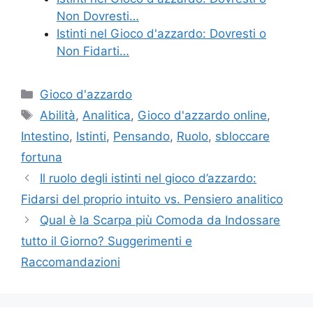
Non Dovresti…
Istinti nel Gioco d'azzardo: Dovresti o
Non Fidarti…
Categories
Gioco d'azzardo
Tags
Abilità
,
Analitica
,
Gioco d'azzardo online
,
Intestino
,
Istinti
,
Pensando
,
Ruolo
,
sbloccare
fortuna
Il ruolo degli istinti nel gioco d’azzardo:
Fidarsi del proprio intuito vs. Pensiero analitico
Qual è la Scarpa più Comoda da Indossare
tutto il Giorno? Suggerimenti e
Raccomandazioni