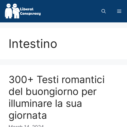
Skip
to
Me
content
Intestino
300+ Testi romantici
del buongiorno per
illuminare la sua
giornata
March 14, 2024