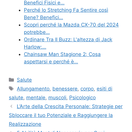
Benefici Fisici e…
Perché lo Stretching Fa Sentire così
Bene? Benefici…
Scopri perché la Mazda CX-70 del 2024
potrebbe…
Ordinare Tra Il Buzz: L'altezza di Jack
Harlow:…
Chainsaw Man Stagione 2: Cosa
aspettarsi e perché è…
Categories
Salute
Tags
Allungamento
,
benessere
,
corpo
,
esiti di
salute
,
mentale
,
muscoli
,
Psicologico
L’Arte della Crescita Personale: Strategie per
Sbloccare il tuo Potenziale e Raggiungere la
Realizzazione