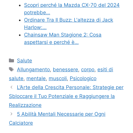
Scopri perché la Mazda CX-70 del 2024
potrebbe…
Ordinare Tra Il Buzz: L'altezza di Jack
Harlow:…
Chainsaw Man Stagione 2: Cosa
aspettarsi e perché è…
Categories
Salute
Tags
Allungamento
,
benessere
,
corpo
,
esiti di
salute
,
mentale
,
muscoli
,
Psicologico
L’Arte della Crescita Personale: Strategie per
Sbloccare il Tuo Potenziale e Raggiungere la
Realizzazione
5 Abilità Mentali Necessarie per Ogni
Calciatore