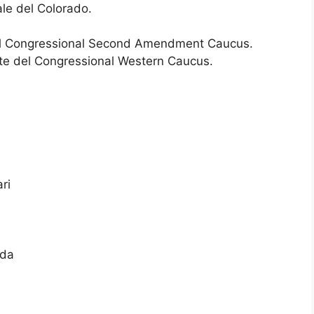
uale del Colorado.
el Congressional Second Amendment Caucus.
ente del Congressional Western Caucus.
ri
ida