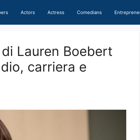
pers
Actors
Actress
Comedians
Entreprene
 di Lauren Boebert
dio, carriera e