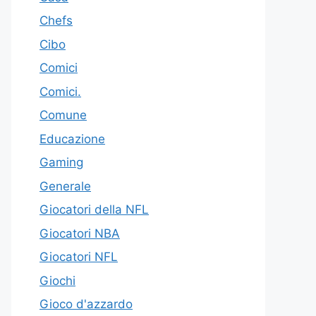
Chefs
Cibo
Comici
Comici.
Comune
Educazione
Gaming
Generale
Giocatori della NFL
Giocatori NBA
Giocatori NFL
Giochi
Gioco d'azzardo