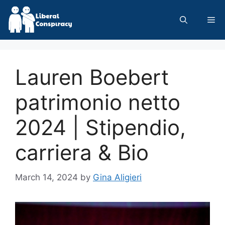
Skip
to
Me
content
Lauren Boebert
patrimonio netto
2024 | Stipendio,
carriera & Bio
March 14, 2024
by
Gina Aligieri