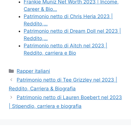
Frankie Muniz Net Worth 2023 | Income,
Career & Bio…
Patrimonio netto di Chris Heria 2023 |
Reddito,…
Patrimonio netto di Dream Doll nel 2023 |
Reddito,…
Patrimonio netto di Aitch nel 2023 |
Reddito, carriera e Bio
Categories
Rapper italiani
Patrimonio netto di Tee Grizzley nel 2023 |
Reddito, Carriera & Biografia
Patrimonio netto di Lauren Boebert nel 2023
| Stipendio, carriera e biografia