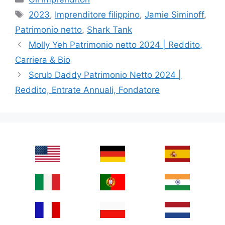
Tags
2023
,
Imprenditore filippino
,
Jamie Siminoff
,
Patrimonio netto
,
Shark Tank
Molly Yeh Patrimonio netto 2024 | Reddito,
Carriera & Bio
Scrub Daddy Patrimonio Netto 2024 |
Reddito, Entrate Annuali, Fondatore