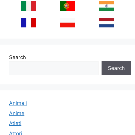
Search
Search
Animali
Anime
Atleti
Attori