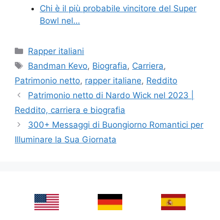
Chi è il più probabile vincitore del Super
Bowl nel…
Categories
Rapper italiani
Tags
Bandman Kevo
,
Biografia
,
Carriera
,
Patrimonio netto
,
rapper italiane
,
Reddito
Patrimonio netto di Nardo Wick nel 2023 |
Reddito, carriera e biografia
300+ Messaggi di Buongiorno Romantici per
Illuminare la Sua Giornata