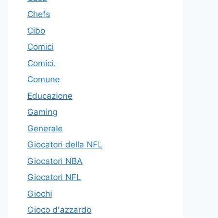
Chefs
Cibo
Comici
Comici.
Comune
Educazione
Gaming
Generale
Giocatori della NFL
Giocatori NBA
Giocatori NFL
Giochi
Gioco d'azzardo