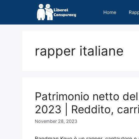
Skip
to
Home
Rap
content
rapper italiane
Patrimonio netto de
2023 | Reddito, carr
November 28, 2023
Bandman Kevo è un rapper, cantautore e 