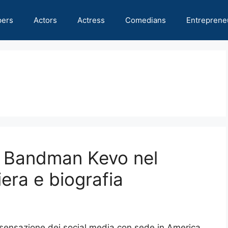
pers
Actors
Actress
Comedians
Entreprene
l Bandman Kevo nel
iera e biografia
sensazione dei social media con sede in America,