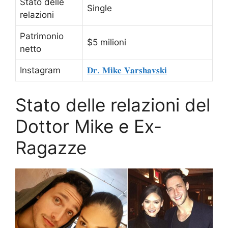
Stato delle
Single
relazioni
Patrimonio
$5 milioni
netto
Instagram
𝐃𝐫. 𝐌𝐢𝐤𝐞 𝐕𝐚𝐫𝐬𝐡𝐚𝐯𝐬𝐤𝐢
Stato delle relazioni del
Dottor Mike e Ex-
Ragazze