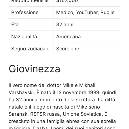
Reddito mensile
$167.000
Professione
Medico, YouTuber, Pugile
Età
32 anni
Nazionalità
Americana
Segno zodiacale
Scorpione
Giovinezza
Il vero nome del dottor Mike è Mikhail
Varshavski. È nato il 12 novembre 1989, quindi
ha 32 anni al momento della scrittura. La città
natale e il luogo di nascita di Mike sono
Saransk, RSFSR russa, Unione Sovietica. È
cresciuto in una famiglia ebrea con sua sorella
maggiore, Dasha. I nomi dei suoi genitori sono