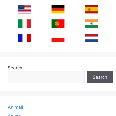
Search
Search
Animali
Anime