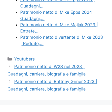
Guadagni,…
Patrimonio netto di Mike Epps 2024 |
Guadagni,…
Patrimonio netto di Mike Majlak 2023 |
Entrate,…
Patrimonio netto divertente di Mike 2023
| Reddito,…
Categories
Youtubers
Patrimonio netto di W2S nel 2023 |
Guadagni, carriera, biografia e famiglia
Patrimonio netto di Brittney Griner 2023 |
Guadagni, carriera, biografia e famiglia