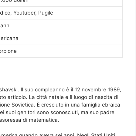
.000 dollari
ico, Youtuber, Pugile
 anni
ericana
orpione
rshavski. Il suo compleanno è il 12 novembre 1989,
to articolo. La città natale e il luogo di nascita di
ne Sovietica. È cresciuto in una famiglia ebraica
ei suoi genitori sono sconosciuti, ma suo padre
ssoressa di matematica.
 America quando aveva sei anni. Negli Stati Uniti,