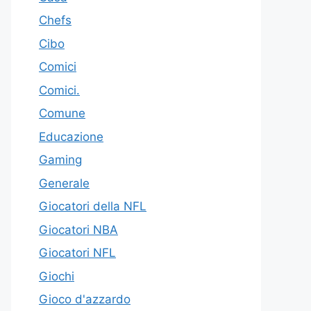
Chefs
Cibo
Comici
Comici.
Comune
Educazione
Gaming
Generale
Giocatori della NFL
Giocatori NBA
Giocatori NFL
Giochi
Gioco d'azzardo