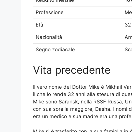
Reddito mensile
167
Professione
Med
Età
32
Nazionalità
Am
Segno zodiacale
Sc
Vita precedente
Il vero nome del Dottor Mike è Mikhail Va
il che lo rende 32 anni alla stesura di ques
Mike sono Saransk, nella RSSF Russa, Unio
con sua sorella maggiore, Dasha. I nomi d
era un medico e sua madre era una profe
Mike si è trasferito con la sua famiglia in