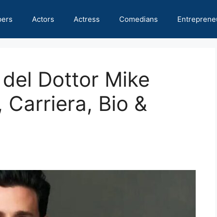
pers
Actors
Actress
Comedians
Entreprene
 del Dottor Mike
 Carriera, Bio &