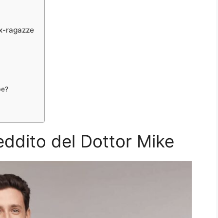
ex-ragazze
be?
eddito del Dottor Mike