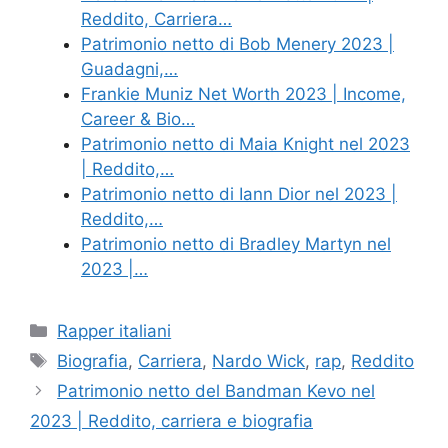
Reddito, Carriera…
Patrimonio netto di Bob Menery 2023 |
Guadagni,…
Frankie Muniz Net Worth 2023 | Income,
Career & Bio…
Patrimonio netto di Maia Knight nel 2023
| Reddito,…
Patrimonio netto di Iann Dior nel 2023 |
Reddito,…
Patrimonio netto di Bradley Martyn nel
2023 |…
Categories
Rapper italiani
Tags
Biografia
,
Carriera
,
Nardo Wick
,
rap
,
Reddito
Patrimonio netto del Bandman Kevo nel
2023 | Reddito, carriera e biografia