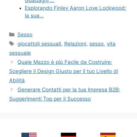
Guadagni,…
Esplorando Finley Aaron Love Lockwood:
la sua…
Categories
Sesso
Tags
giocattoli sessuali
,
Relazioni
,
sesso
,
vita
sessuale
Quale Mazzo è più Facile da Costruire:
Scegliere il Design Giusto per il tuo Livello di
Abilità
Generare Contatti per la tua Impresa B2B:
Suggerimenti Top per il Successo