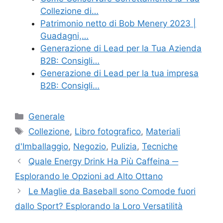
Collezione di…
Patrimonio netto di Bob Menery 2023 |
Guadagni,…
Generazione di Lead per la Tua Azienda
B2B: Consigli…
Generazione di Lead per la tua impresa
B2B: Consigli…
Categories
Generale
Tags
Collezione
,
Libro fotografico
,
Materiali
d'Imballaggio
,
Negozio
,
Pulizia
,
Tecniche
Quale Energy Drink Ha Più Caffeina ─
Esplorando le Opzioni ad Alto Ottano
Le Maglie da Baseball sono Comode fuori
dallo Sport? Esplorando la Loro Versatilità