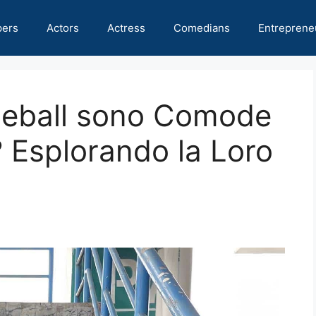
pers
Actors
Actress
Comedians
Entreprene
seball sono Comode
? Esplorando la Loro