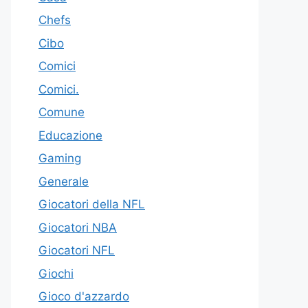
Chefs
Cibo
Comici
Comici.
Comune
Educazione
Gaming
Generale
Giocatori della NFL
Giocatori NBA
Giocatori NFL
Giochi
Gioco d'azzardo