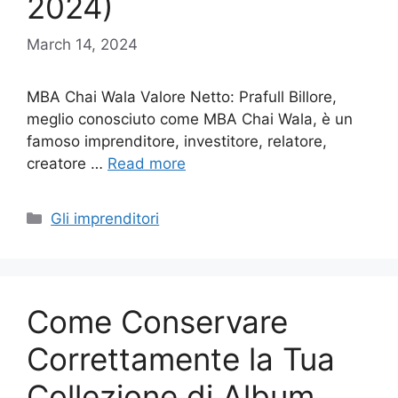
2024)
March 14, 2024
MBA Chai Wala Valore Netto: Prafull Billore,
meglio conosciuto come MBA Chai Wala, è un
famoso imprenditore, investitore, relatore,
creatore …
Read more
Categories
Gli imprenditori
Come Conservare
Correttamente la Tua
Collezione di Album