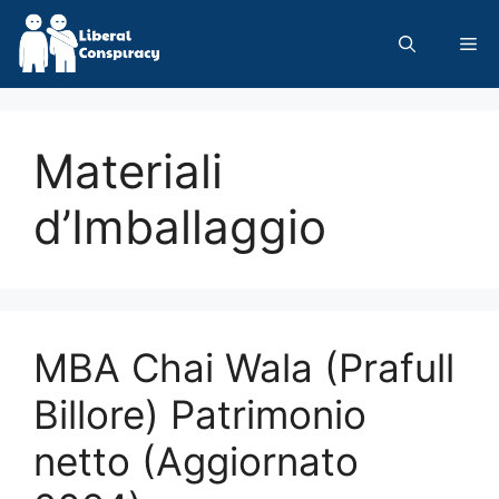
Skip
to
Me
content
Materiali
d’Imballaggio
MBA Chai Wala (Prafull
Billore) Patrimonio
netto (Aggiornato