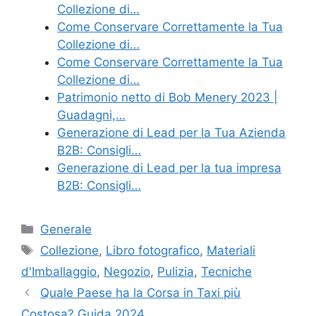
Collezione di…
Come Conservare Correttamente la Tua
Collezione di…
Come Conservare Correttamente la Tua
Collezione di…
Patrimonio netto di Bob Menery 2023 |
Guadagni,…
Generazione di Lead per la Tua Azienda
B2B: Consigli…
Generazione di Lead per la tua impresa
B2B: Consigli…
Categories
Generale
Tags
Collezione
,
Libro fotografico
,
Materiali
d'Imballaggio
,
Negozio
,
Pulizia
,
Tecniche
Quale Paese ha la Corsa in Taxi più
Costosa? Guida 2024