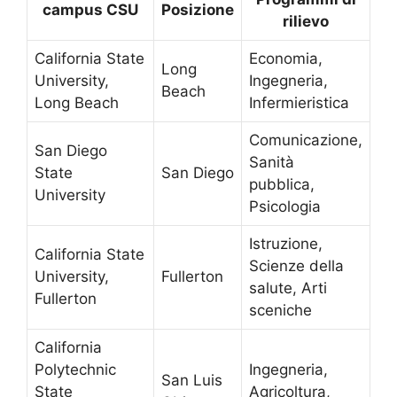
campus CSU
Posizione
rilievo
California State
Economia,
Long
University,
Ingegneria,
Beach
Long Beach
Infermieristica
Comunicazione,
San Diego
Sanità
State
San Diego
pubblica,
University
Psicologia
Istruzione,
California State
Scienze della
University,
Fullerton
salute, Arti
Fullerton
sceniche
California
Polytechnic
Ingegneria,
San Luis
State
Agricoltura,