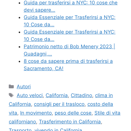
Guida per trasferirsi a NYC: 10 cose che
devi sapere…
Guida Essenziale per Trasferirsi a NYC:
10 Cose da…
Guida Essenziale per Trasferirsi a NYC:
10 Cose da…
Patrimonio netto di Bob Menery 2023 |
Guadagni,…
8 cose da sapere prima di trasferirsi a
Sacramento, CA!
Categories
Autori
Tags
Auto veloci
,
California
,
Cittadino
,
clima in
California
,
consigli per il trasloco
,
costo della
vita
,
In movimento
,
peso delle cose
,
Stile di vita
californiano
,
Trasferimento in California
,
Trasporto
,
vivendo in California