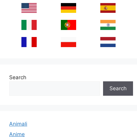
Search
Search
Animali
Anime