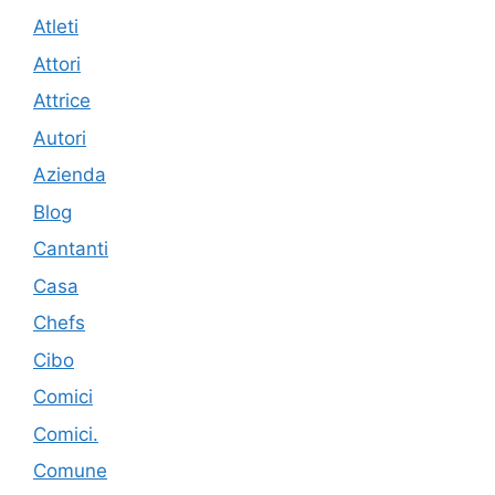
Atleti
Attori
Attrice
Autori
Azienda
Blog
Cantanti
Casa
Chefs
Cibo
Comici
Comici.
Comune