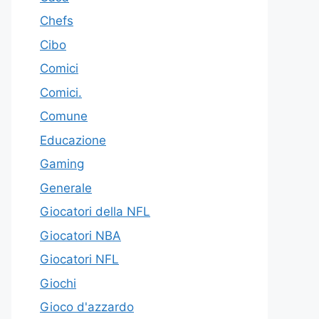
Chefs
Cibo
Comici
Comici.
Comune
Educazione
Gaming
Generale
Giocatori della NFL
Giocatori NBA
Giocatori NFL
Giochi
Gioco d'azzardo