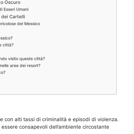
ato Oscuro
di Esseri Umani
dei Cartelli
Pericolose del Messico
essico?
e città?
do visito queste città?
nelle aree dei resort?
co?
 con alti tassi di criminalità e episodi di violenza.
 essere consapevoli dell’ambiente circostante