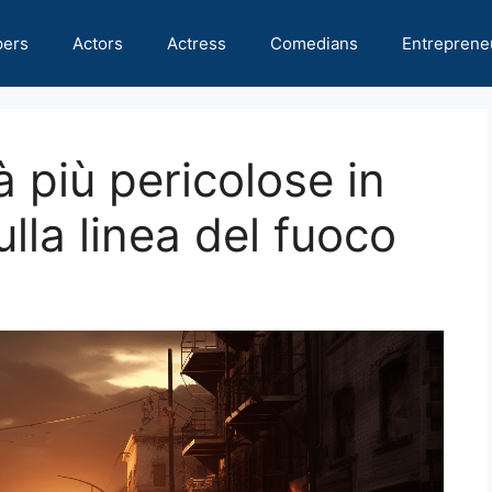
pers
Actors
Actress
Comedians
Entreprene
à più pericolose in
lla linea del fuoco