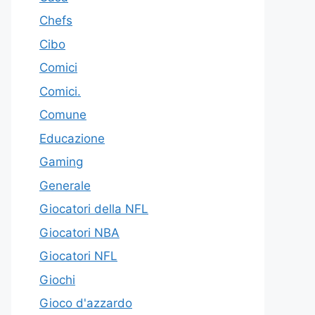
Chefs
Cibo
Comici
Comici.
Comune
Educazione
Gaming
Generale
Giocatori della NFL
Giocatori NBA
Giocatori NFL
Giochi
Gioco d'azzardo