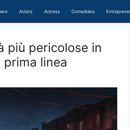
pers
Actors
Actress
Comedians
Entreprene
à più pericolose in
 prima linea