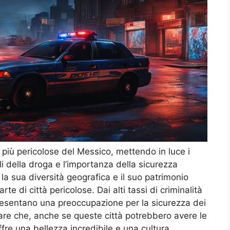
à più pericolose del Messico, mettendo in luce i
elli della droga e l’importanza della sicurezza
la sua diversità geografica e il suo patrimonio
e di città pericolose. Dai alti tassi di criminalità
ppresentano una preoccupazione per la sicurezza dei
otare che, anche se queste città potrebbero avere le
ffre una bellezza incredibile e una cultura