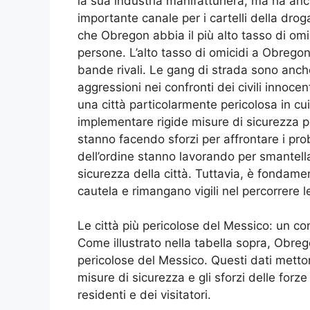
la sua industria manifatturiera, ma ha a
importante canale per i cartelli della drog
che Obregon abbia il più alto tasso di om
persone. L’alto tasso di omicidi a Obregon 
bande rivali. Le gang di strada sono anch
aggressioni nei confronti dei civili innoce
una città particolarmente pericolosa in cui
implementare rigide misure di sicurezza pe
stanno facendo sforzi per affrontare i pro
dell’ordine stanno lavorando per smantellar
sicurezza della città. Tuttavia, è fondament
cautela e rimangano vigili nel percorrere 
Le città più pericolose del Messico: un co
Come illustrato nella tabella sopra, Obregon
pericolose del Messico. Questi dati metto
misure di sicurezza e gli sforzi delle forze
residenti e dei visitatori.