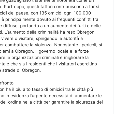
nche guadagnato tristemente notorietà come un
a. Purtroppo, questi fattori contribuiscono a far sì
icidi del paese, con 135 omicidi ogni 100.000
è principalmente dovuto ai frequenti conflitti tra
e diffuse, portando a un aumento dei furti e delle
nti. L’aumento della criminalità ha reso Obregon
 vivere o visitare, spingendo le autorità a
r combattere la violenza. Nonostante i pericoli, si
blemi a Obregon. Il governo locale e le forze
e le organizzazioni criminali e migliorare la
ale che sia i residenti che i visitatori esercitino
le strade di Obregon.
nfronto
 ha il più alto tasso di omicidi tra le città più
no in evidenza l’urgente necessità di aumentare le
 dell’ordine nella città per garantire la sicurezza dei