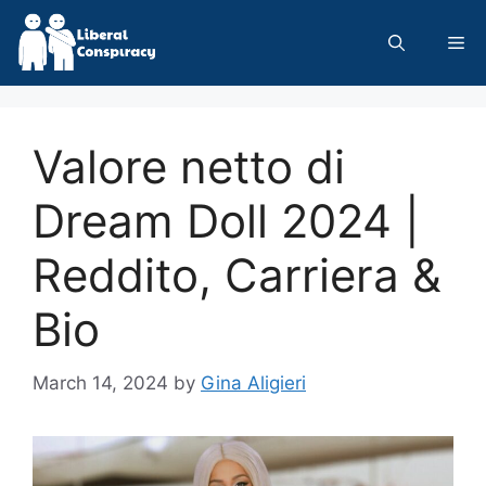
Skip
to
Me
content
Valore netto di
Dream Doll 2024 |
Reddito, Carriera &
Bio
March 14, 2024
by
Gina Aligieri