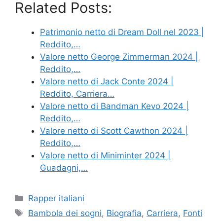
Related Posts:
Patrimonio netto di Dream Doll nel 2023 |
Reddito,…
Valore netto George Zimmerman 2024 |
Reddito,…
Valore netto di Jack Conte 2024 |
Reddito, Carriera…
Valore netto di Bandman Kevo 2024 |
Reddito,…
Valore netto di Scott Cawthon 2024 |
Reddito,…
Valore netto di Miniminter 2024 |
Guadagni,…
Categories
Rapper italiani
Tags
Bambola dei sogni
,
Biografia
,
Carriera
,
Fonti