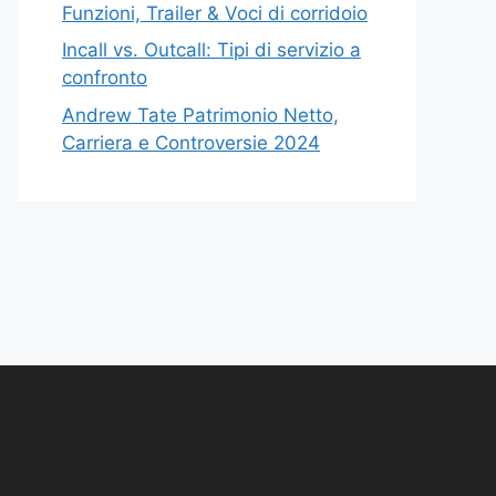
Funzioni, Trailer & Voci di corridoio
Incall vs. Outcall: Tipi di servizio a
confronto
Andrew Tate Patrimonio Netto,
Carriera e Controversie 2024