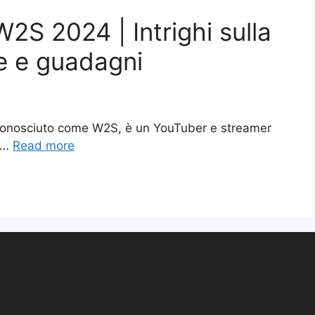
W2S 2024 | Intrighi sulla
te e guadagni
conosciuto come W2S, è un YouTuber e streamer
o …
Read more