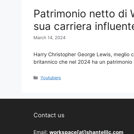
Patrimonio netto di 
sua carriera influen
March 14, 2024
Harry Christopher George Lewis, meglio 
britannico che nel 2024 ha un patrimoni
Categories
Youtubers
Contact us
Email:
workspace[at]shantelllc.com