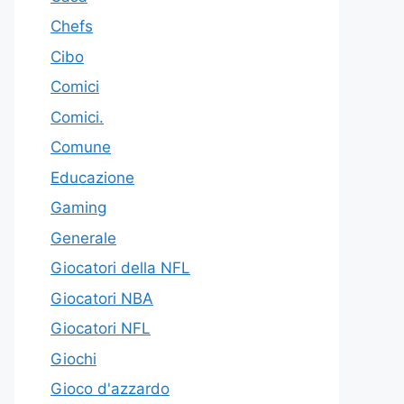
Chefs
Cibo
Comici
Comici.
Comune
Educazione
Gaming
Generale
Giocatori della NFL
Giocatori NBA
Giocatori NFL
Giochi
Gioco d'azzardo