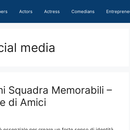
pers
Actors
Actress
Comedians
Entreprene
cial media
i Squadra Memorabili –
e di Amici
essenziale per creare un forte senso di identità