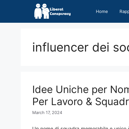
Skip
to
Home
Rap
content
influencer dei so
Idee Uniche per Nom
Per Lavoro & Squadr
March 17, 2024
Un nome di squadra memorabile e unico è 