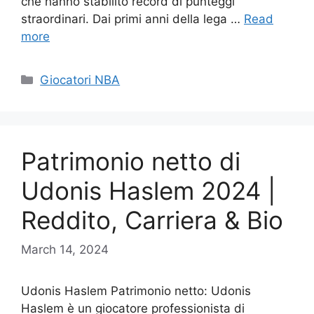
che hanno stabilito record di punteggi
straordinari. Dai primi anni della lega …
Read
more
Categories
Giocatori NBA
Patrimonio netto di
Udonis Haslem 2024 |
Reddito, Carriera & Bio
March 14, 2024
Udonis Haslem Patrimonio netto: Udonis
Haslem è un giocatore professionista di