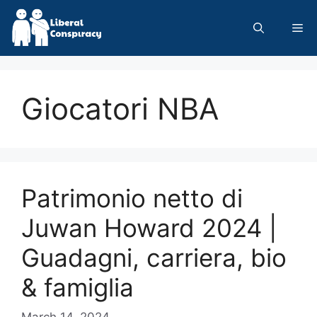
Skip
to
Me
content
Giocatori NBA
Patrimonio netto di
Juwan Howard 2024 |
Guadagni, carriera, bio
& famiglia
March 14, 2024