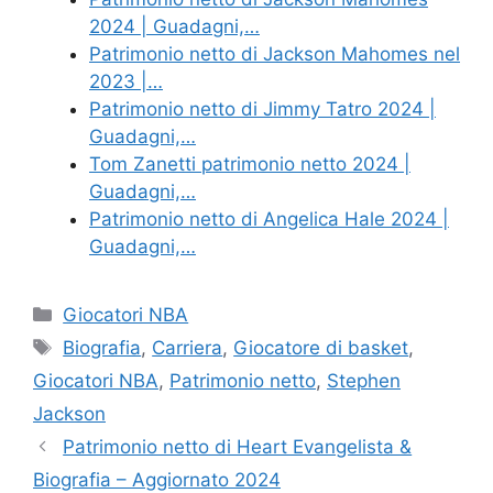
2024 | Guadagni,…
Patrimonio netto di Jackson Mahomes nel
2023 |…
Patrimonio netto di Jimmy Tatro 2024 |
Guadagni,…
Tom Zanetti patrimonio netto 2024 |
Guadagni,…
Patrimonio netto di Angelica Hale 2024 |
Guadagni,…
Categories
Giocatori NBA
Tags
Biografia
,
Carriera
,
Giocatore di basket
,
Giocatori NBA
,
Patrimonio netto
,
Stephen
Jackson
Patrimonio netto di Heart Evangelista &
Biografia – Aggiornato 2024