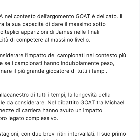
NBA nel contesto dell’argomento GOAT è delicato. Il
tra la sua capacità di dare il massimo sotto
lteplici apparizioni di James nelle finali
ità di competere al massimo livello.
onsiderare l’impatto dei campionati nel contesto più
che se i campionati hanno indubbiamente peso,
re il più grande giocatore di tutti i tempi.
lacanestro di tutti i tempi, la longevità della
iale da considerare. Nel dibattito GOAT tra Michael
hezze di carriera hanno avuto un impatto
loro legato complessivo.
ioni, con due brevi ritiri intervallati. Il suo primo