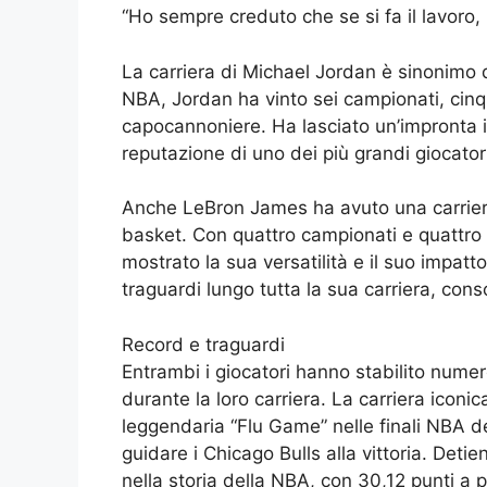
“Ho sempre creduto che se si fa il lavoro, 
La carriera di Michael Jordan è sinonimo 
NBA, Jordan ha vinto sei campionati, cinqu
capocannoniere. Ha lasciato un’impronta i
reputazione di uno dei più grandi giocatori 
Anche LeBron James ha avuto una carriera i
basket. Con quattro campionati e quatt
mostrato la sua versatilità e il suo impat
traguardi lungo tutta la sua carriera, cons
Record e traguardi
Entrambi i giocatori hanno stabilito numer
durante la loro carriera. La carriera iconi
leggendaria “Flu Game” nelle finali NBA de
guidare i Chicago Bulls alla vittoria. Detie
nella storia della NBA, con 30,12 punti a p