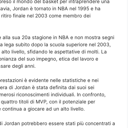
preso il mondo del basket per intraprendere una
ttavia, Jordan è tornato in NBA nel 1995 e ha
o ritiro finale nel 2003 come membro dei
e alla sua 20a stagione in NBA e non mostra segni
la lega subito dopo la scuola superiore nel 2003,
to livello, sfidando le aspettative di molti. La
onianza del suo impegno, etica del lavoro e
ssare degli anni.
prestazioni è evidente nelle statistiche e nei
riera di Jordan è stata definita dai suoi sei
erosi riconoscimenti individuali. In confronto,
attro titoli di MVP, con il potenziale per
 continua a giocare ad un alto livello.
di Jordan potrebbero essere stati più concentrati a