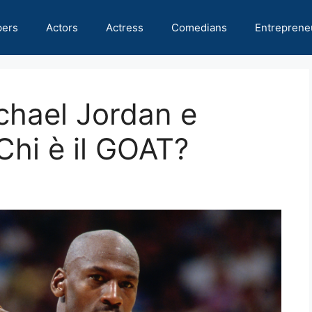
pers
Actors
Actress
Comedians
Entreprene
chael Jordan e
hi è il GOAT?