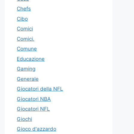
Chefs
Cibo
Comici
Comici.
Comune
Educazione
Gaming
Generale
Giocatori della NFL
Giocatori NBA
Giocatori NFL
Giochi
Gioco d'azzardo