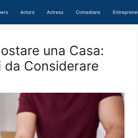
pers
Actors
Actress
Comedians
Entreprene
ostare una Casa:
ri da Considerare