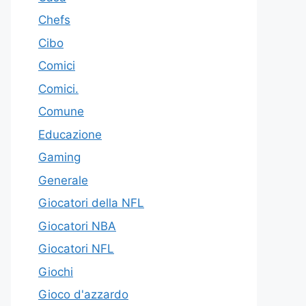
Chefs
Cibo
Comici
Comici.
Comune
Educazione
Gaming
Generale
Giocatori della NFL
Giocatori NBA
Giocatori NFL
Giochi
Gioco d'azzardo