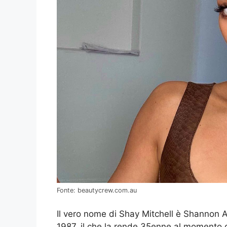
Fonte: beautycrew.com.au
Il vero nome di Shay Mitchell è Shannon As
1987, il che la rende 35enne al momento del