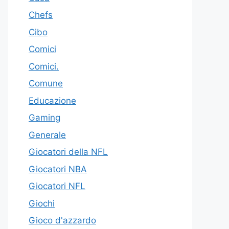
Chefs
Cibo
Comici
Comici.
Comune
Educazione
Gaming
Generale
Giocatori della NFL
Giocatori NBA
Giocatori NFL
Giochi
Gioco d'azzardo