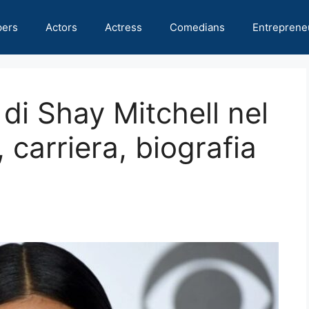
pers
Actors
Actress
Comedians
Entreprene
di Shay Mitchell nel
carriera, biografia