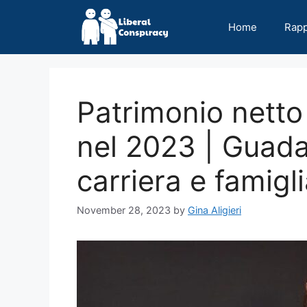
Skip
to
Home
Rap
content
Patrimonio nett
nel 2023 | Guada
carriera e famigl
November 28, 2023
by
Gina Aligieri