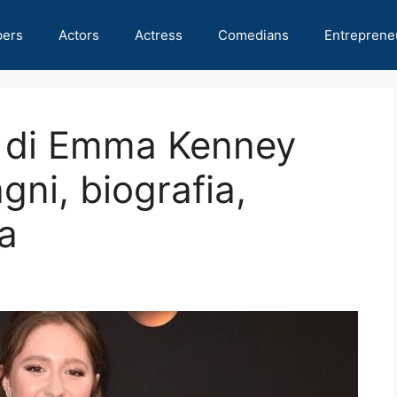
pers
Actors
Actress
Comedians
Entreprene
o di Emma Kenney
gni, biografia,
ia