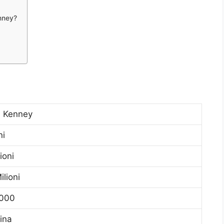
nney?
 Kenney
ni
ioni
ilioni
,000
ina