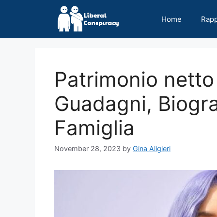
Skip
to
Home
Rap
content
Patrimonio netto
Guadagni, Biograf
Famiglia
November 28, 2023
by
Gina Aligieri