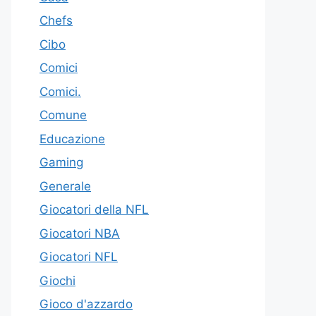
Chefs
Cibo
Comici
Comici.
Comune
Educazione
Gaming
Generale
Giocatori della NFL
Giocatori NBA
Giocatori NFL
Giochi
Gioco d'azzardo