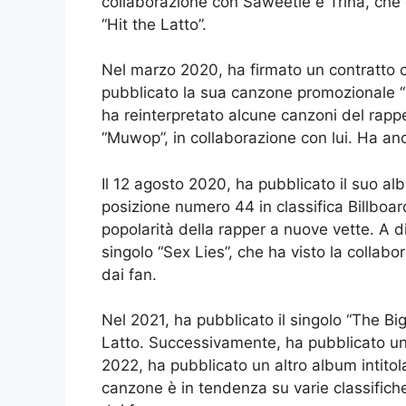
collaborazione con Saweetie e Trina, che è
“Hit the Latto”.
Nel marzo 2020, ha firmato un contratto 
pubblicato la sua canzone promozionale “
ha reinterpretato alcune canzoni del rappe
“Muwop”, in collaborazione con lui. Ha an
Il 12 agosto 2020, ha pubblicato il suo al
posizione numero 44 in classifica Billboa
popolarità della rapper a nuove vette. A d
singolo “Sex Lies”, che ha visto la collab
dai fan.
Nel 2021, ha pubblicato il singolo “The Bi
Latto. Successivamente, ha pubblicato un a
2022, ha pubblicato un altro album intitol
canzone è in tendenza su varie classifi