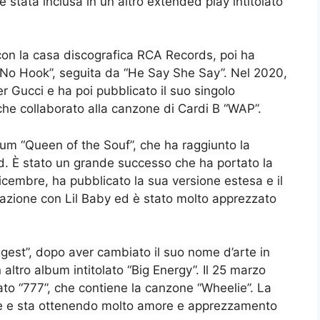
 stata inclusa in un altro extended play intitolato
con la casa discografica RCA Records, poi ha
No Hook”, seguita da “He Say She Say”. Nel 2020,
r Gucci e ha poi pubblicato il suo singolo
che collaborato alla canzone di Cardi B “WAP”.
bum “Queen of the Souf”, che ha raggiunto la
rd. È stato un grande successo che ha portato la
icembre, ha pubblicato la sua versione estesa e il
orazione con Lil Baby ed è stato molto apprezzato
ggest”, dopo aver cambiato il suo nome d’arte in
ltro album intitolato “Big Energy”. Il 25 marzo
ato “777”, che contiene la canzone “Wheelie”. La
che e sta ottenendo molto amore e apprezzamento