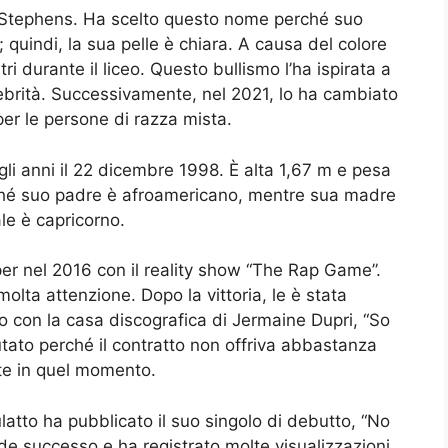
e Stephens. Ha scelto questo nome perché suo
quindi, la sua pelle è chiara. A causa del colore
tri durante il liceo. Questo bullismo l’ha ispirata a
brità. Successivamente, nel 2021, lo ha cambiato
per le persone di razza mista.
gli anni il 22 dicembre 1998. È alta 1,67 m e pesa
oiché suo padre è afroamericano, mentre sua madre
le è capricorno.
per nel 2016 con il reality show “The Rap Game”.
lta attenzione. Dopo la vittoria, le è stata
to con la casa discografica di Jermaine Dupri, “So
tato perché il contratto non offriva abbastanza
nte in quel momento.
atto ha pubblicato il suo singolo di debutto, “No
de successo e ha registrato molte visualizzazioni.