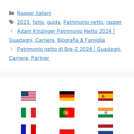
Categories
Rapper italiani
Tags
2023
,
fatto
,
guida
,
Patrimonio netto
,
rapper
Adam Kinzinger Patrimonio Netto 2024 |
Guadagni, Carriera, Biografia & Famiglia
Patrimonio netto di Bre-Z 2024 | Guadagni,
Carriera, Partner