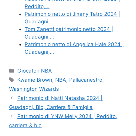
Reddito,…
Patrimonio netto di Jimmy Tatro 2024 |
Guadagni,…
Tom Zanetti patrimonio netto 2024 |
Guadagni,…
Patrimonio netto di Angelica Hale 2024 |
Guadagni,…
Categories
Giocatori NBA
Tags
Kwame Brown
,
NBA
,
Pallacanestro
,
Washington Wizards
Patrimonio di Natti Natasha 2024 |
Guadagni, Bio, Carriera & Famiglia
Patrimonio di YNW Melly 2024 | Reddito,
carriera & bio