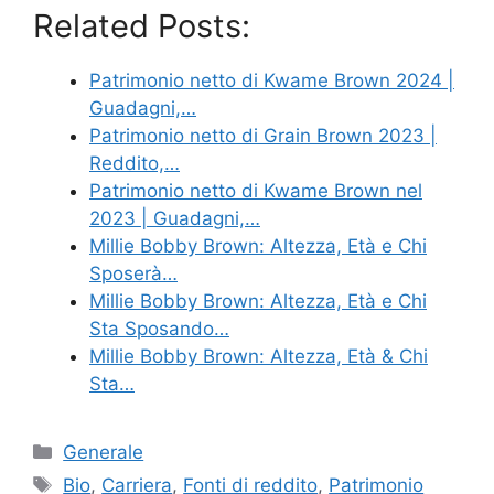
Related Posts:
Patrimonio netto di Kwame Brown 2024 |
Guadagni,…
Patrimonio netto di Grain Brown 2023 |
Reddito,…
Patrimonio netto di Kwame Brown nel
2023 | Guadagni,…
Millie Bobby Brown: Altezza, Età e Chi
Sposerà…
Millie Bobby Brown: Altezza, Età e Chi
Sta Sposando…
Millie Bobby Brown: Altezza, Età & Chi
Sta…
Categories
Generale
Tags
Bio
,
Carriera
,
Fonti di reddito
,
Patrimonio