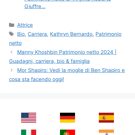
Giuffre…
Categories
Attrice
Tags
Bio
,
Carriera
,
Kathryn Bernardo
,
Patrimonio
netto
Manny Khoshbin Patrimonio netto 2024 |
Guadagni, carriera, bio & famiglia
Mor Shapiro: Vedi la moglie di Ben Shapiro e
cosa sta facendo oggi!