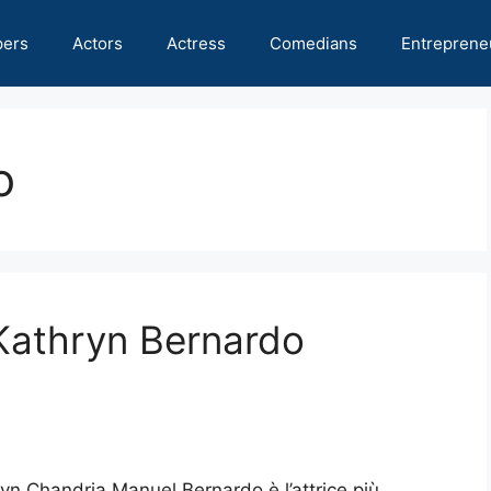
pers
Actors
Actress
Comedians
Entreprene
o
 Kathryn Bernardo
yn Chandria Manuel Bernardo è l’attrice più