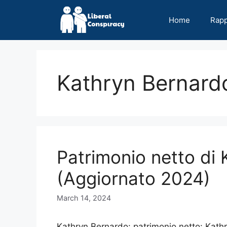
Skip
to
Home
Rap
content
Kathryn Bernard
Patrimonio netto di
(Aggiornato 2024)
March 14, 2024
Kathryn Bernardo: patrimonio netto: Kathr