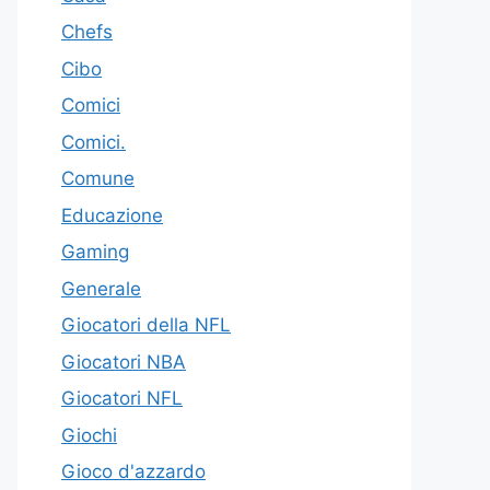
Chefs
Cibo
Comici
Comici.
Comune
Educazione
Gaming
Generale
Giocatori della NFL
Giocatori NBA
Giocatori NFL
Giochi
Gioco d'azzardo