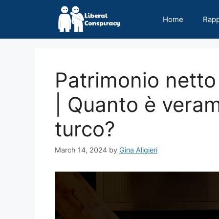
Skip
to
Home
Rap
content
Patrimonio nett
| Quanto è verame
turco?
March 14, 2024
by
Gina Aligieri