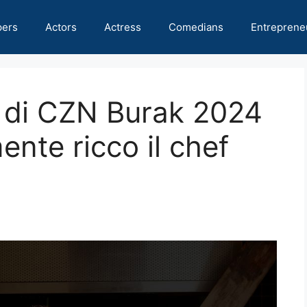
pers
Actors
Actress
Comedians
Entreprene
o di CZN Burak 2024
nte ricco il chef