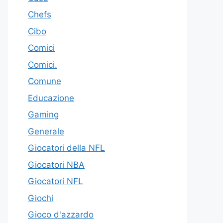
Chefs
Cibo
Comici
Comici.
Comune
Educazione
Gaming
Generale
Giocatori della NFL
Giocatori NBA
Giocatori NFL
Giochi
Gioco d'azzardo