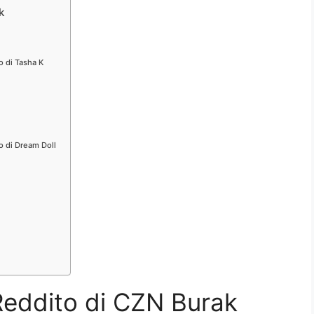
k
o di Tasha K
o di Dream Doll
Reddito di CZN Burak